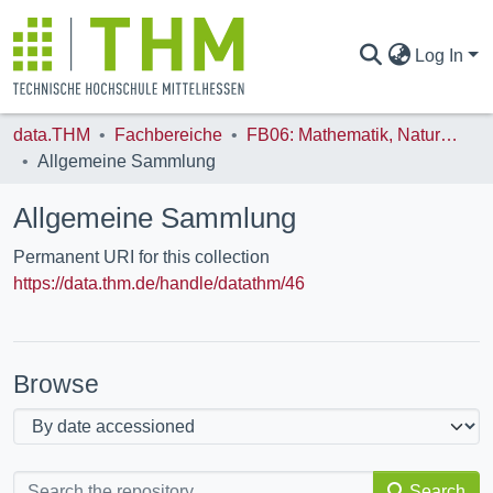
Log In
data.THM
Fachbereiche
FB06: Mathematik, Naturwissenschaften und Informatik (MNI)
COMMUNITIES & COLLECTIONS
Allgemeine Sammlung
Allgemeine Sammlung
ALL OF DATA.THM
Permanent URI for this collection
https://data.thm.de/handle/datathm/46
STATISTICS
Browse
Search