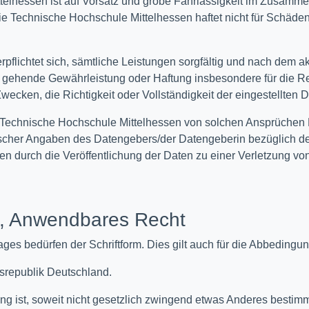
telhessen ist auf Vorsatz und grobe Fahrlässigkeit im Zusamme
e Technische Hochschule Mittelhessen haftet nicht für Schäden
pflichtet sich, sämtliche Leistungen sorgfältig und nach dem a
s gehende Gewährleistung oder Haftung insbesondere für die R
cken, die Richtigkeit oder Vollständigkeit der eingestellten 
e Technische Hochschule Mittelhessen von solchen Ansprüchen Dri
alscher Angaben des Datengebers/der Datengeberin bezüglich d
en durch die Veröffentlichung der Daten zu einer Verletzung vo
, Anwendbares Recht
s bedürfen der Schriftform. Dies gilt auch für die Abbedingung
esrepublik Deutschland.
rung ist, soweit nicht gesetzlich zwingend etwas Anderes bestimm