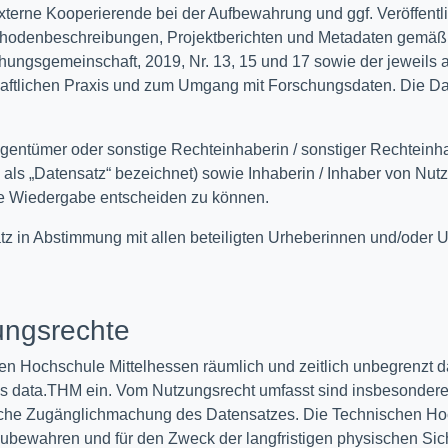
terne Kooperierende bei der Aufbewahrung und ggf. Veröffentl
hodenbeschreibungen, Projektberichten und Metadaten gemäß de
hungsgemeinschaft, 2019, Nr. 13, 15 und 17 sowie der jeweils 
ftlichen Praxis und zum Umgang mit Forschungsdaten. Die Dat
Eigentümer oder sonstige Rechteinhaberin / sonstiger Rechtei
als „Datensatz“ bezeichnet) sowie Inhaberin / Inhaber von Nut
iche Wiedergabe entscheiden zu können.
z in Abstimmung mit allen beteiligten Urheberinnen und/oder U
ungsrechte
n Hochschule Mittelhessen räumlich und zeitlich unbegrenzt d
data.THM ein. Vom Nutzungsrecht umfasst sind insbesondere di
iche Zugänglichmachung des Datensatzes. Die Technischen Hoc
fzubewahren und für den Zweck der langfristigen physischen S