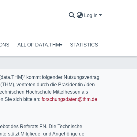
Log In
IONS
ALL OF DATA.THM
STATISTICS
(data.THM)“ kommt folgender Nutzungsvertrag
HM), vertreten durch die Präsidentin / den
Technischen Hochschule Mittelhessen als
 Sie sich bitte an:
forschungsdaten@thm.de
gebot des Referats FN. Die Technische
terstützt Mitglieder und Angehörige der