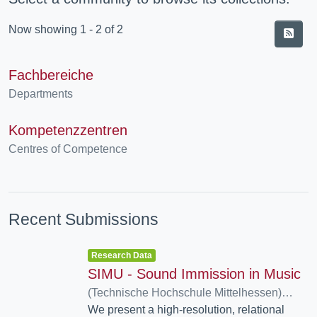
Now showing
1 - 2 of 2
Fachbereiche
Departments
Kompetenzzentren
Centres of Competence
Recent Submissions
Item type:
,
Research Data
SIMU - Sound Immission in Music
(
Technische Hochschule Mittelhessen
)
Roskosch, Lukas
We present a high-resolution, relational
;
Bernschütz, Benjamin