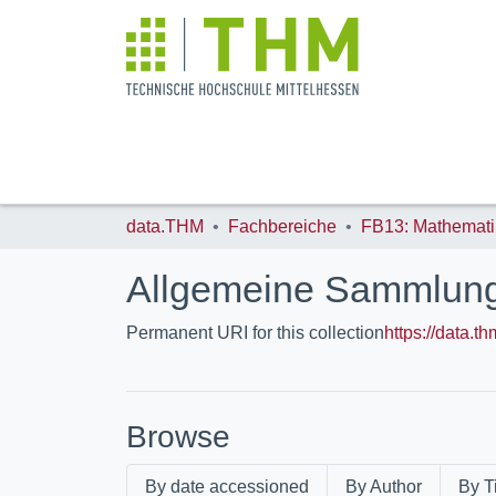
data.THM
Fachbereiche
Allgemeine Sammlun
Permanent URI for this collection
https://data.t
Browse
By date accessioned
By Author
By Ti