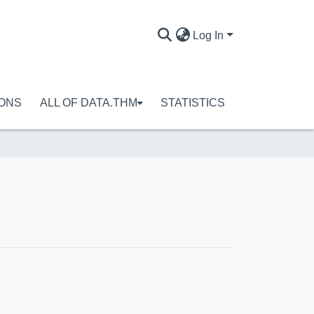
Log In
IONS
ALL OF DATA.THM
STATISTICS