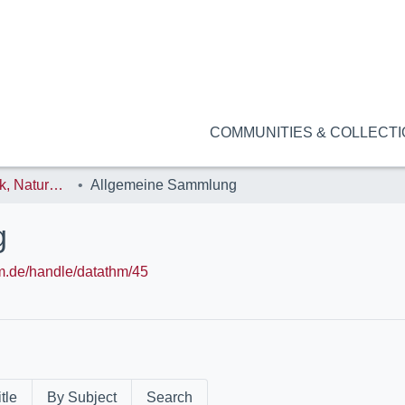
COMMUNITIES & COLLECT
FB13: Mathematik, Naturwissenschaften und Datenverarbeitung (MND)
Allgemeine Sammlung
g
hm.de/handle/datathm/45
tle
By Subject
Search