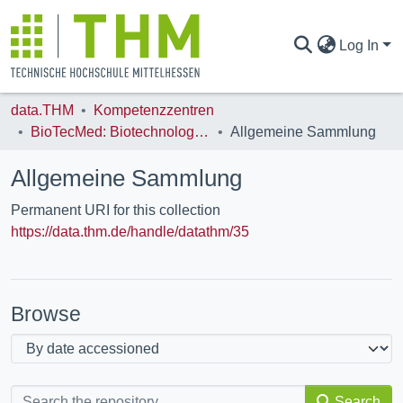
Log In
data.THM
Kompetenzzentren
COMMUNITIES & COLLECTIONS
BioTecMed: Biotechnologie und Biomedizinische Physik
Allgemeine Sammlung
Allgemeine Sammlung
ALL OF DATA.THM
Permanent URI for this collection
https://data.thm.de/handle/datathm/35
STATISTICS
Browse
Search