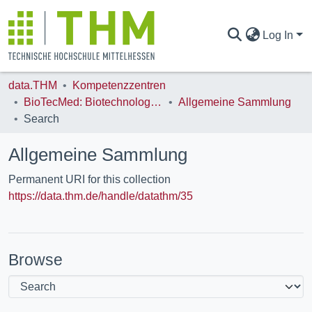
Log In
data.THM
Kompetenzzentren
COMMUNITIES & COLLECTIONS
BioTecMed: Biotechnologie und Biomedizinische Physik
Allgemeine Sammlung
Search
ALL OF DATA.THM
Allgemeine Sammlung
Permanent URI for this collection
STATISTICS
https://data.thm.de/handle/datathm/35
Browse